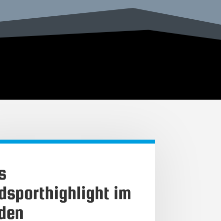
s
dsporthighlight im
den