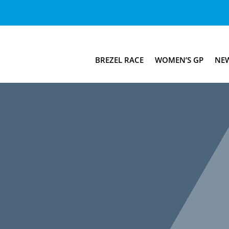
BREZEL RACE
WOMEN’S GP
NE