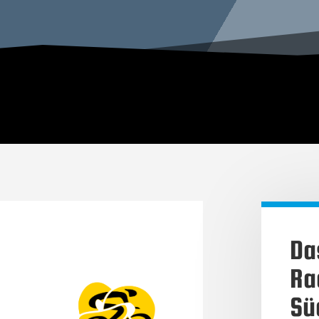
Da
Ra
Sü