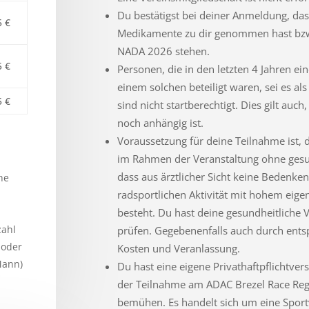
Du bestätigst bei deiner Anmeldung, das
5 €
Medikamente zu dir genommen hast bzw. 
NADA 2026 stehen.
5 €
Personen, die in den letzten 4 Jahren 
einem solchen beteiligt waren, sei es als
5 €
sind nicht startberechtigt. Dies gilt au
noch anhängig ist.
Voraussetzung für deine Teilnahme ist, 
im Rahmen der Veranstaltung ohne gesu
dass aus ärztlicher Sicht keine Bedenke
he
radsportlichen Aktivität mit hohem eig
besteht. Du hast deine gesundheitliche 
zahl
prüfen. Gegebenenfalls auch durch ents
 oder
Kosten und Veranlassung.
Mann)
Du hast eine eigene Privathaftpflichtver
der Teilnahme am ADAC Brezel Race Regi
bemühen. Es handelt sich um eine Sport