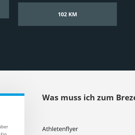
102 KM
Was muss ich zum Breze
 über
Athletenflyer
 Ein