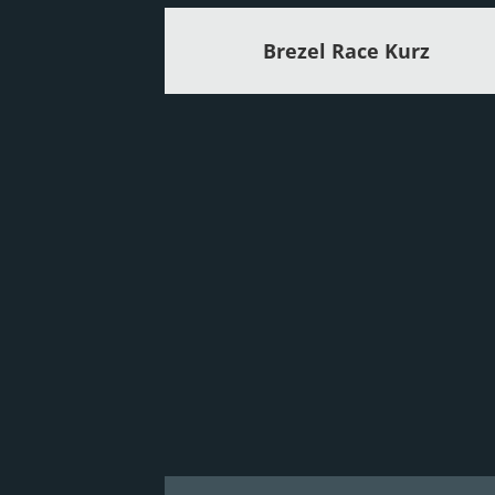
Brezel Race Kurz
Einsteigerrunde
Details zum Brezel Race Kurz