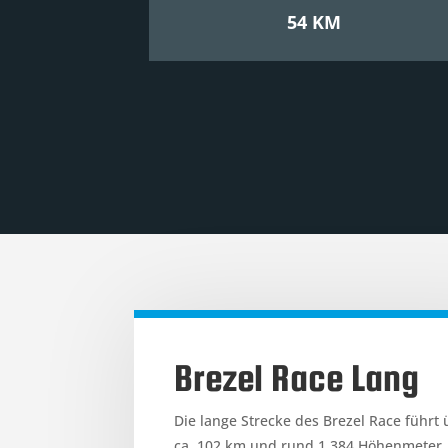
54 KM
Brezel Race Lang
Die lange Strecke des Brezel Race führt
ca. 102 km und rund 1.384 Höhenmeter.