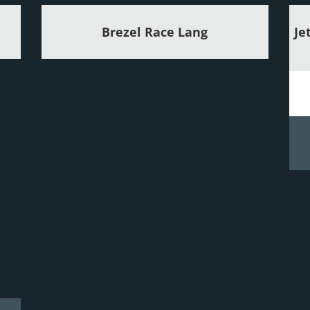
Brezel Race Lang
Je
lange Strecke
Details zum Brezel Race Lang