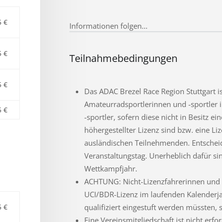
5 €
Informationen folgen…
5 €
Teilnahmebedingungen
5 €
Das ADAC Brezel Race Region Stuttgart ist
Amateurradsportlerinnen und -sportler i
5 €
-sportler, sofern diese nicht in Besitz e
höhergestellter Lizenz sind bzw. eine L
ausländischen Teilnehmenden. Entscheide
Veranstaltungstag. Unerheblich dafür sin
Wettkampfjahr.
ACHTUNG: Nicht-Lizenzfahrerinnen und -f
UCI/BDR-Lizenz im laufenden Kalenderja
5 €
qualifiziert eingestuft werden müssten, 
Eine Vereinsmitgliedschaft ist nicht erfor