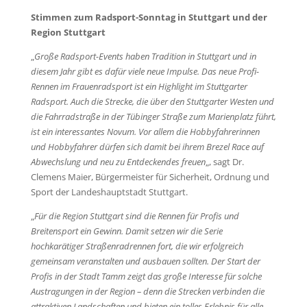
Stimmen zum Radsport-Sonntag in Stuttgart und der
Region Stuttgart
„
Große Radsport-Events haben Tradition in Stuttgart und in
diesem Jahr gibt es dafür viele neue Impulse. Das neue Profi-
Rennen im Frauenradsport ist ein Highlight im Stuttgarter
Radsport. Auch die Strecke, die über den Stuttgarter Westen und
die Fahrradstraße in der Tübinger Straße zum Marienplatz führt,
ist ein interessantes Novum. Vor allem die Hobbyfahrerinnen
und Hobbyfahrer dürfen sich damit bei ihrem Brezel Race auf
Abwechslung und neu zu Entdeckendes freuen
„, sagt Dr.
Clemens Maier, Bürgermeister für Sicherheit, Ordnung und
Sport der Landeshauptstadt Stuttgart.
„
Für die Region Stuttgart sind die Rennen für Profis und
Breitensport ein Gewinn. Damit setzen wir die Serie
hochkarätiger Straßenradrennen fort, die wir erfolgreich
gemeinsam veranstalten und ausbauen sollten. Der Start der
Profis in der Stadt Tamm zeigt das große Interesse für solche
Austragungen in der Region – denn die Strecken verbinden die
attraktiven Landschaften und bieten ein tolles Erlebnis für alle
„,