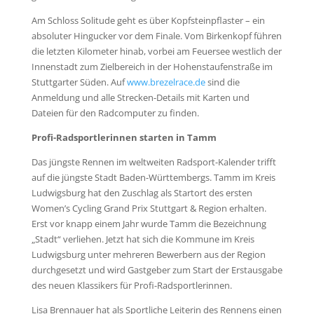
Am Schloss Solitude geht es über Kopfsteinpflaster – ein
absoluter Hingucker vor dem Finale. Vom Birkenkopf führen
die letzten Kilometer hinab, vorbei am Feuersee westlich der
Innenstadt zum Zielbereich in der Hohenstaufenstraße im
Stuttgarter Süden. Auf
www.brezelrace.de
sind die
Anmeldung und alle Strecken-Details mit Karten und
Dateien für den Radcomputer zu finden.
Profi-Radsportlerinnen starten in Tamm
Das jüngste Rennen im weltweiten Radsport-Kalender trifft
auf die jüngste Stadt Baden-Württembergs. Tamm im Kreis
Ludwigsburg hat den Zuschlag als Startort des ersten
Women’s Cycling Grand Prix Stuttgart & Region erhalten.
Erst vor knapp einem Jahr wurde Tamm die Bezeichnung
„Stadt“ verliehen. Jetzt hat sich die Kommune im Kreis
Ludwigsburg unter mehreren Bewerbern aus der Region
durchgesetzt und wird Gastgeber zum Start der Erstausgabe
des neuen Klassikers für Profi-Radsportlerinnen.
Lisa Brennauer hat als Sportliche Leiterin des Rennens einen