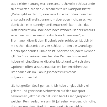
Das Ziel der Planung war, eine anspruchsvolle Schlussrunde
zu entwerfen, die den Zuschauern tollen Radsport bietet.
„Dabei geht es darum, eine feine Linie zu finden, zwischen
anspruchsvoll, weil spannend – aber eben nicht zu schwer,
damit sich eine Renndynamik entwickeln kann, sich das
Blatt vielleicht am Ende doch noch wendet. Ist der Parcours
zu schwer, wird es meist taktisch eindimensional“, so
Brennauer, die mit dem Ergebnis sehr zufrieden ist. „Ich bin
mir sicher, dass mit den vier Schlussrunden die Grundlage
für ein spannendes Finale da ist. Aber wie bei jedem Rennen
gilt: Die Sportlerinnen machen das Rennen. Insgesamt
haben wir eine Strecke, die alles bietet und taktisch viele
Optionen offen lässt. Genau das wollten erreichen“, so
Brennauer, die im Planungsprozess für sich viel
mitgenommen hat.
„Es hat großen Spaß gemacht, ich habe unglaublich viel
gelernt und ganz neue Sichtweisen auf den Radsport
bekommen. Jetzt bin ich natürlich bereits sehr gespannt,
welchen Rennverlauf wir am 16. Juli sehen werden. Ich hoffe,
dass unsere Ideen funktionieren und wir ein wirklich